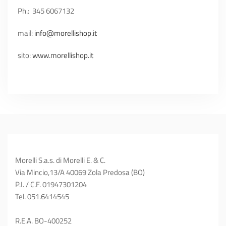
Ph.:
345 6067132
mail:
info@morellishop.it
sito:
www.morellishop.it
Morelli S.a.s. di Morelli E. & C.
Via Mincio,13/A 40069 Zola Predosa (BO)
P.I. / C.F. 01947301204
Tel. 051.6414545
R.E.A. BO-400252