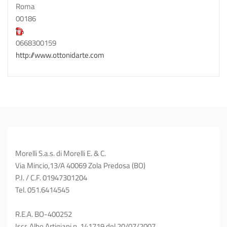
Roma
00186
0668300159
http://www.ottonidarte.com
Morelli S.a.s. di Morelli E. & C.
Via Mincio,13/A 40069 Zola Predosa (BO)
P.I. / C.F. 01947301204
Tel. 051.6414545
R.E.A. BO-400252
Iscr. Albo Artigiani n. 141719 del 20/07/2007