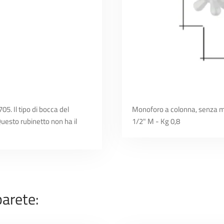
5. Il tipo di bocca del
Monoforo a colonna, senza misc
 Questo rubinetto non ha il
1/2" M - Kg 0,8
parete: