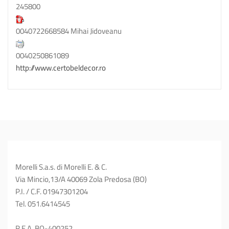
245800
0040722668584 Mihai Jidoveanu
0040250861089
http://www.certobeldecor.ro
Morelli S.a.s. di Morelli E. & C.
Via Mincio,13/A 40069 Zola Predosa (BO)
P.I. / C.F. 01947301204
Tel. 051.6414545
R.E.A. BO-400252