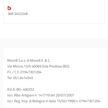
368 3453248
Morelli S.a.s. di Morelli E. & C.
Via Mincio,13/A 40069 Zola Predosa (BO)
P.I. / C.F. 01947301204
Tel. 051.6414545
R.E.A. BO-400252
Iscr. Albo Artigiani n. 141719 del 20/07/2007
Iscr. Reg. Imp. di Bologna in data 15/02/1999 n. 01947301204