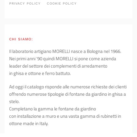
PRIVACY POLICY
COOKIE POLICY
CHI SIAMO:
Il laboratorio artigiano MORELLI nasce a Bologna nel 1966.
Nei primi anni '90 quindi MORELLI si pone come azienda
leader del settore dei complementi di arredamento
in ghisa e ottone e ferro battuto.
Ad oggi il catalogo risponde alle numerose richieste dei clienti
offrendo numerose tipologie di fontane da giardino in ghisa a
stelo.
Completano la gamma le fontane da giardino
con installazione a muro e una vasta gamma di rubinetti in
ottone made in Italy.
L'ampia offerta di arredo giardino si completa con le cassette