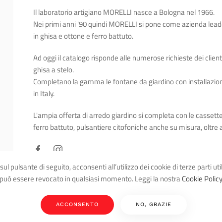
Il laboratorio artigiano MORELLI nasce a Bologna nel 1966.
Nei primi anni '90 quindi MORELLI si pone come azienda lea
in ghisa e ottone e ferro battuto.
Ad oggi il catalogo risponde alle numerose richieste dei clien
ghisa a stelo.
Completano la gamma le fontane da giardino con installazio
in Italy.
L'ampia offerta di arredo giardino si completa con le cassette 
ferro battuto, pulsantiere citofoniche anche su misura, oltre a
sul pulsante di seguito, acconsenti all’utilizzo dei cookie di terze parti ut
può essere revocato in qualsiasi momento. Leggi la nostra
Cookie Polic
ACCONSENTO
NO, GRAZIE