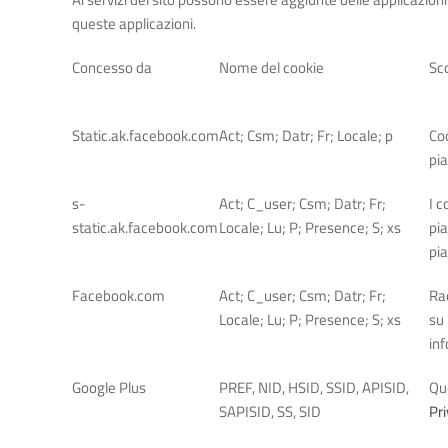
queste applicazioni.
Concesso da
Nome del cookie
Sc
Static.ak.facebook.com
Act; Csm; Datr; Fr; Locale; p
Coo
pia
s-
Act; C_user; Csm; Datr; Fr;
I c
static.ak.facebook.com
Locale; Lu; P; Presence; S; xs
pia
pi
Facebook.com
Act; C_user; Csm; Datr; Fr;
Rac
Locale; Lu; P; Presence; S; xs
su 
in
Google Plus
PREF, NID, HSID, SSID, APISID,
Que
SAPISID, SS, SID
Pri