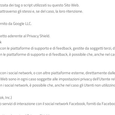
zzata dei tag o script utilizzati su questo Sito Web.
 attraverso gli stessi e, se del caso, la loro ritenzione.
rnito da Google LLC.
etto aderente al Privacy Shield.
k
i con le piattaforme di supporto e di feedback, gestite da soggetti terzi,
on le piattaforme di supporto e di feedback, è possibile che, anche nel caso
i con i social network, o con altre piattaforme esterne, direttamente dall
o Web sono in ogni caso soggette alle impostazioni privacy dell’Utente re
n i social network, è possibile che, anche nel caso gli Utenti non utilizzino i
k, Inc.)
o servizi di interazione con il social network Facebook, forniti da Faceboo