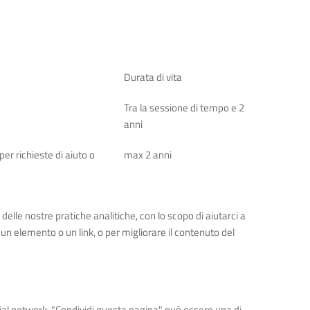
Durata di vita
Tra la sessione di tempo e 2
anni
per richieste di aiuto o
max 2 anni
delle nostre pratiche analitiche, con lo scopo di aiutarci a
un elemento o un link, o per migliorare il contenuto del
ocial network. "Condividi questa pagina" può essere una di