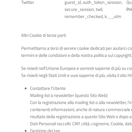
Twitter
guest_id, auth_token_session,
Que
secure_session, twll,
Pri
remember_checked, k, __utm
Altri Cookie di terze parti
Permettiamo a terzi di servire cookie dedicati per aiutarci con 
termini e delle condizioni e della nostra politica sul copyright
Se risiedi nell'Unione Europea e vorresti saperne di più su com
Se risiedi negli Stati Uniti e vuoi saperne di più, visita il sit
Contattare l'Utente
Mailing list o newsletter (questo Sito Web)
Con la registrazione alla mailing list o alla newsletter,
contenenti informazioni, anche di natura commerciale e
risultato della registrazione a questo Sito Web o dopo a
Dati Personali raccolti: CAP, città, cognome, Cookie, dat
Gestione dei tag