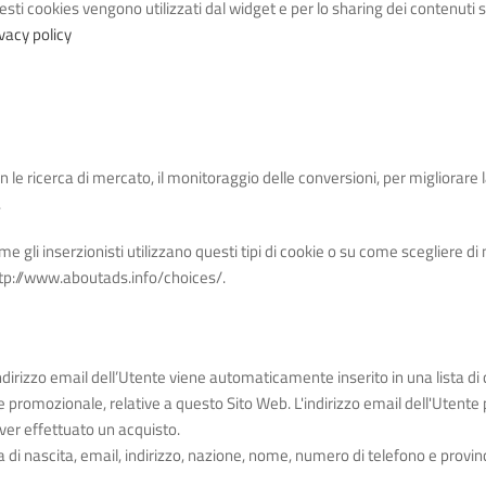
sti cookies vengono utilizzati dal widget e per lo sharing dei contenuti 
vacy policy
le ricerca di mercato, il monitoraggio delle conversioni, per migliorare la 
.
e gli inserzionisti utilizzano questi tipi di cookie o su come scegliere di 
o http://www.aboutads.info/choices/.
 l’indirizzo email dell’Utente viene automaticamente inserito in una lista
 promozionale, relative a questo Sito Web. L'indirizzo email dell'Utent
ver effettuato un acquisto.
a di nascita, email, indirizzo, nazione, nome, numero di telefono e provinc