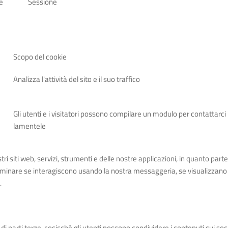
e
Sessione
Scopo del cookie
Analizza l'attività del sito e il suo traffico
Gli utenti e i visitatori possono compilare un modulo per contattarci 
lamentele
 siti web, servizi, strumenti e delle nostre applicazioni, in quanto parte 
erminare se interagiscono usando la nostra messaggeria, se visualizzano 
.
 di parti terze, cosicché gli utenti possono condividere i contenuti sui s