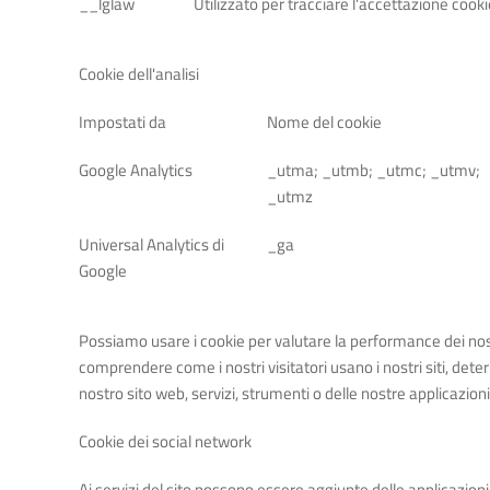
__lglaw
Utilizzato per tracciare l'accettazione cooki
Cookie dell'analisi
Impostati da
Nome del cookie
Google Analytics
_utma; _utmb; _utmc; _utmv;
_utmz
Universal Analytics di
_ga
Google
Possiamo usare i cookie per valutare la performance dei nostri
comprendere come i nostri visitatori usano i nostri siti, det
nostro sito web, servizi, strumenti o delle nostre applicazioni
Cookie dei social network
Ai servizi del sito possono essere aggiunte delle applicazioni