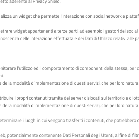
etto aderente al Privacy Shield.
ualizza un widget che permette l’interazione con social network e piatta
rare widget appartenenti a terze parti, ad esempio i gestori dei social n
scenza delle interazione effettuata e dei Dati di Utilizzo relativi alle pa
itorare l’utilizzo ed il comportamento di componenti della stessa, per c
i.
e della modalità d’implementazione di questi servizi, che per loro natura f
ibuire i propri contenuti tramite dei server dislocati sul territorio e di ot
 e della modalità d’implementazione di questi servizi, che per loro natur
 determinare i luoghi in cui vengono trasferiti i contenuti, che potrebbero
 Web, potenzialmente contenente Dati Personali degli Utenti, al fine di filt