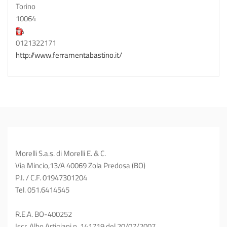
Torino
10064
0121322171
http://www.ferramentabastino.it/
Morelli S.a.s. di Morelli E. & C.
Via Mincio,13/A 40069 Zola Predosa (BO)
P.I. / C.F. 01947301204
Tel. 051.6414545
R.E.A. BO-400252
Iscr. Albo Artigiani n. 141719 del 20/07/2007