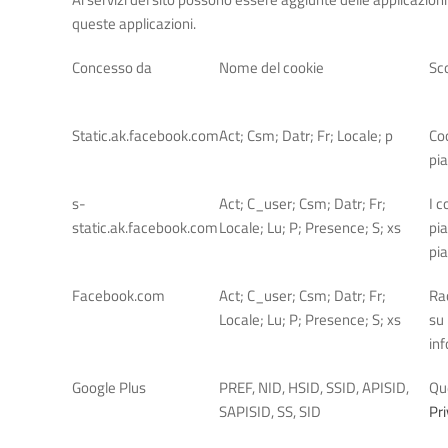
queste applicazioni.
Concesso da
Nome del cookie
Sc
Static.ak.facebook.com
Act; Csm; Datr; Fr; Locale; p
Coo
pia
s-
Act; C_user; Csm; Datr; Fr;
I c
static.ak.facebook.com
Locale; Lu; P; Presence; S; xs
pia
pi
Facebook.com
Act; C_user; Csm; Datr; Fr;
Rac
Locale; Lu; P; Presence; S; xs
su 
in
Google Plus
PREF, NID, HSID, SSID, APISID,
Que
SAPISID, SS, SID
Pri