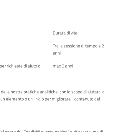
Durata di vita
Tra la sessione di tempo e 2
anni
per richieste di aiuto o
max 2 anni
delle nostre pratiche analitiche, con lo scopo di aiutarci a
un elemento o un link, o per migliorare il contenuto del
ocial network. "Condividi questa pagina" può essere una di