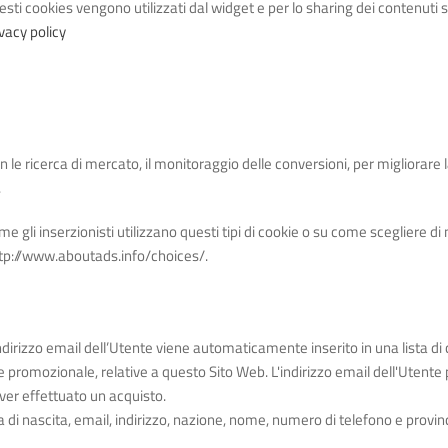
sti cookies vengono utilizzati dal widget e per lo sharing dei contenuti 
vacy policy
le ricerca di mercato, il monitoraggio delle conversioni, per migliorare la 
.
e gli inserzionisti utilizzano questi tipi di cookie o su come scegliere di 
o http://www.aboutads.info/choices/.
 l’indirizzo email dell’Utente viene automaticamente inserito in una lista
 promozionale, relative a questo Sito Web. L'indirizzo email dell'Utent
ver effettuato un acquisto.
a di nascita, email, indirizzo, nazione, nome, numero di telefono e provinc