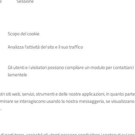
e
Sessione
Scopo del cookie
Analizza l'attività del sito e il suo traffico
Gli utenti e i visitatori possono compilare un modulo per contattarci 
lamentele
 siti web, servizi, strumenti e delle nostre applicazioni, in quanto parte 
erminare se interagiscono usando la nostra messaggeria, se visualizzano 
.
 di parti terze, cosicché gli utenti possono condividere i contenuti sui s