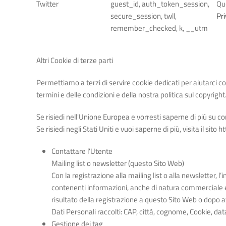
Twitter
guest_id, auth_token_session,
Que
secure_session, twll,
Pri
remember_checked, k, __utm
Altri Cookie di terze parti
Permettiamo a terzi di servire cookie dedicati per aiutarci con 
termini e delle condizioni e della nostra politica sul copyright
Se risiedi nell'Unione Europea e vorresti saperne di più su com
Se risiedi negli Stati Uniti e vuoi saperne di più, visita il sit
Contattare l'Utente
Mailing list o newsletter (questo Sito Web)
Con la registrazione alla mailing list o alla newsletter,
contenenti informazioni, anche di natura commerciale e
risultato della registrazione a questo Sito Web o dopo a
Dati Personali raccolti: CAP, città, cognome, Cookie, dat
Gestione dei tag