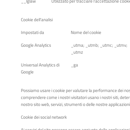
__lglaw
Utilizzato per tracciare l'accettazione cooki
Cookie dell'analisi
Impostati da
Nome del cookie
Google Analytics
_utma; _utmb; _utmc; _utmv;
_utmz
Universal Analytics di
_ga
Google
Possiamo usare i cookie per valutare la performance dei nostri
comprendere come i nostri visitatori usano i nostri siti, det
nostro sito web, servizi, strumenti o delle nostre applicazioni
Cookie dei social network
Ai servizi del sito possono essere aggiunte delle applicazioni