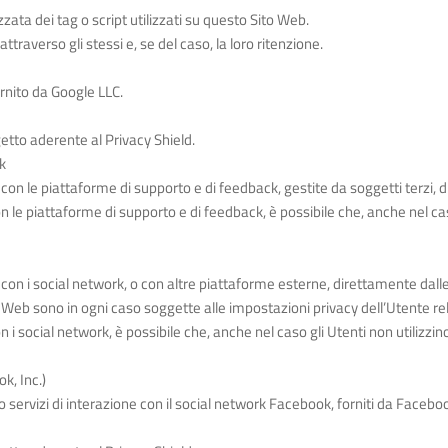
zzata dei tag o script utilizzati su questo Sito Web.
 attraverso gli stessi e, se del caso, la loro ritenzione.
rnito da Google LLC.
etto aderente al Privacy Shield.
k
i con le piattaforme di supporto e di feedback, gestite da soggetti terzi,
on le piattaforme di supporto e di feedback, è possibile che, anche nel caso
i con i social network, o con altre piattaforme esterne, direttamente dall
o Web sono in ogni caso soggette alle impostazioni privacy dell’Utente re
n i social network, è possibile che, anche nel caso gli Utenti non utilizzino i
k, Inc.)
o servizi di interazione con il social network Facebook, forniti da Faceboo