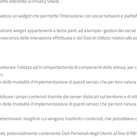
etto aderente al Privacy Shield.
ualizza un widget che permette l’interazione con social network e piatta
rare widget appartenenti a terze parti, ad esempio i gestori dei social n
scenza delle interazione effettuata e dei Dati di Utilizzo relativi alle pa
itorare l’utilizzo ed il comportamento di componenti della stessa, per c
i.
e della modalità d’implementazione di questi servizi, che per loro natura f
ibuire i propri contenuti tramite dei server dislocati sul territorio e di ot
 e della modalità d’implementazione di questi servizi, che per loro natur
 determinare i luoghi in cui vengono trasferiti i contenuti, che potrebbero
 Web, potenzialmente contenente Dati Personali degli Utenti, al fine di filt